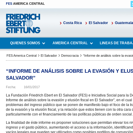
FES
AMERICA CENTRAL
Costa Rica
El Salvador
Guatemal
QUIENES SOMOS
AMERICA CENTRAL
LINEAS DE TRABA
FES America Central
El Salvador
Democracia
“Informe de análisis sobre la evasi
“INFORME DE ANÁLISIS SOBRE LA EVASIÓN Y ELUS
SALVADOR”
Fecha:
16/01/2017
La Fundación Friedrich Ebert en El Salvador (FES) e Iniciativa Social para la 
Informe de análisis sobre la evasión y elusión fiscal en El Salvador”, en el cual
problemas del ingreso público que se ponen de manifiesto bajo el foco de la t
de la evasión y la elusión fiscal, y la relación que estos tienen con la otra cara de
particularmente con el financiamiento de las políticas públicas de orden social.
La finalidad de éste informe es proponer soluciones que permitan elevar los niv
ingreso y el gasto público, aumentando el acceso a la información, identificand
vacíos legales que pueden ser utilizados como posibles portillos de corrupción