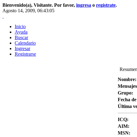
Bienvenido(a),
Visitante
. Por favor,
ingresa
o
regístrate
.
Agosto 14, 2009, 06:43:05
Inicio
Ayuda
Buscar
Calendario
Ingresar
Registrarse
Resumen 
Nombre:
Mensajes
Grupo:
Fecha de 
Última ve
ICQ:
AIM:
MSN: