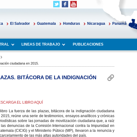
ca
El Salvador
Guatemala
Honduras
Nicaragua
Panamá
TRAL
LINEAS DE TRABAJO
PUBLICACIONES
ignación ciudadana en 2015.
LAZAS. BITÁCORA DE LA INDIGNACIÓN
SCARGA EL LIBRO AQUÍ
 libro La fuerza de las plazas, bitácora de la indignación ciudadana
 2015, reúne una serie de testimonios, ensayos analíticos y crónicas
riodísticas sobre las jornadas de movilización ciudadana que, a raíz
 las denuncias de la Comisión Internacional contra la Impunidad en
atemala (CICIG) y el Ministerio Púbico (MP), llevaron a la renuncia y
carcelamiento de las más altas autoridades del país.