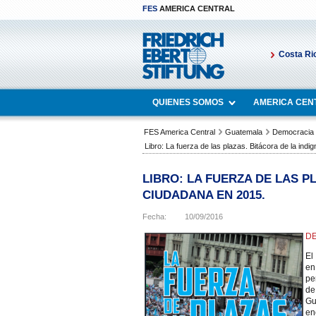
FES
AMERICA CENTRAL
Costa Ri
QUIENES SOMOS
AMERICA CEN
FES America Central
Guatemala
Democracia
Libro: La fuerza de las plazas. Bitácora de la ind
LIBRO: LA FUERZA DE LAS P
CIUDADANA EN 2015.
Fecha:
10/09/2016
DE
El
en
pe
de
Gu
en