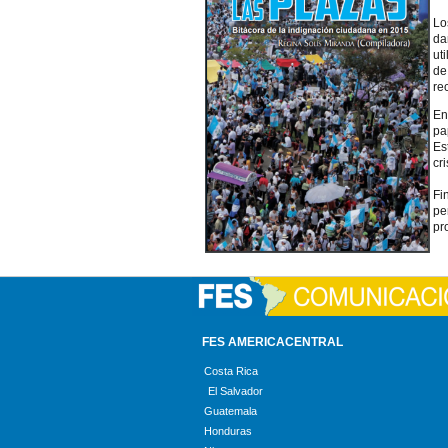
Lo
da
ut
de
re
En
pa
Es
cri
Fi
pe
pr
FES AMERICACENTRAL
Costa Rica
El Salvador
Guatemala
Honduras