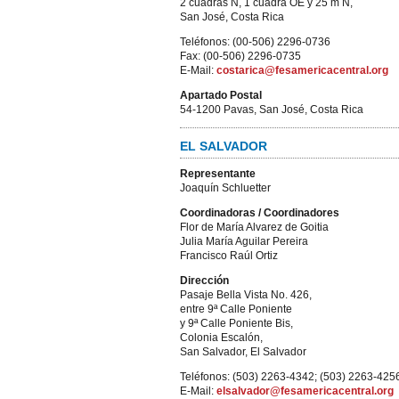
2 cuadras N, 1 cuadra OE y 25 m N,
San José, Costa Rica
Teléfonos: (00-506) 2296-0736
Fax: (00-506) 2296-0735
E-Mail:
costarica@fesamericacentral.org
Apartado Postal
54-1200 Pavas, San José, Costa Rica
EL SALVADOR
Representante
Joaquín Schluetter
Coordinadoras / Coordinadores
Flor de María Alvarez de Goitia
Julia María Aguilar Pereira
Francisco Raúl Ortiz
Dirección
Pasaje Bella Vista No. 426,
entre 9ª Calle Poniente
y 9ª Calle Poniente Bis,
Colonia Escalón,
San Salvador, El Salvador
Teléfonos: (503) 2263-4342; (503) 2263-425
E-Mail:
elsalvador@fesamericacentral.org