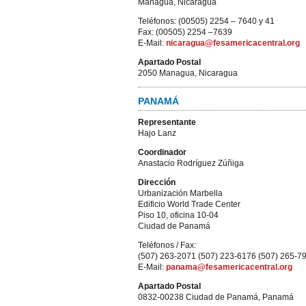
Managua, Nicaragua
Teléfonos: (00505) 2254 – 7640 y 41
Fax: (00505) 2254 –7639
E-Mail:
nicaragua@fesamericacentral.org
Apartado Postal
2050 Managua, Nicaragua
PANAMÁ
Representante
Hajo Lanz
Coordinador
Anastacio Rodríguez Zúñiga
Dirección
Urbanización Marbella
Edificio World Trade Center
Piso 10, oficina 10-04
Ciudad de Panamá
Teléfonos / Fax:
(507) 263-2071 (507) 223-6176 (507) 265-7
E-Mail:
panama@fesamericacentral.org
Apartado Postal
0832-00238 Ciudad de Panamá, Panamá