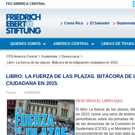
FES
AMERICA CENTRAL
Costa Rica
El Salvador
Guatemal
QUIENES SOMOS
AMERICA CENTRAL
LINEAS DE TRABA
FES America Central
Guatemala
Democracia
Libro: La fuerza de las plazas. Bitácora de la indignación ciudadana en 2015.
LIBRO: LA FUERZA DE LAS PLAZAS. BITÁCORA DE 
CIUDADANA EN 2015.
Fecha:
10/09/2016
DESCARGA EL LIBRO AQUÍ
El libro La fuerza de las plazas, b
en 2015, reúne una serie de testimo
periodísticas sobre las jornadas de
de las denuncias de la Comisión In
Guatemala (CICIG) y el Ministerio P
encarcelamiento de las más altas au