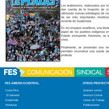
Los testimonios, elaborados por lo
dan cuenta de la irrupción de u
utilizando nuevas estrategias de c
de las más importantes moviliza
reciente de Guatemala.
En los ensayos analíticos, una des
papel de los pueblos indígenas en
Estado excluyente. Asimismo, se a
crisis.
Finalmente, se presentan una ser
permiten reconstruir una suerte d
protesta.
FES AMERICACENTRAL
OTROS PROYECT
Costa Rica
Quienes somos
El Salvador
America Central
Guatemala
Lineas de Trabajo
Honduras
Publicaciones