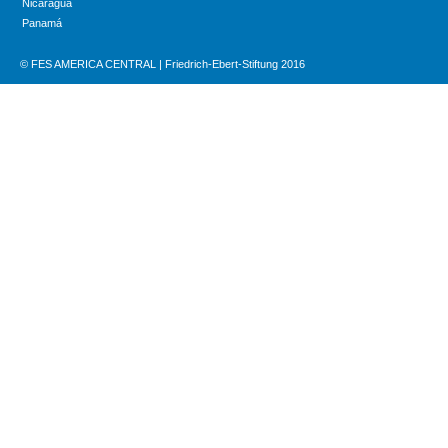
Nicaragua
Panamá
© FES AMERICA CENTRAL | Friedrich-Ebert-Stiftung 2016