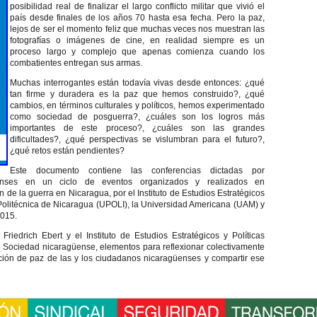
posibilidad real de finalizar el largo conflicto militar que vivió el
país desde finales de los años 70 hasta esa fecha. Pero la paz,
lejos de ser el momento feliz que muchas veces nos muestran las
fotografías o imágenes de cine, en realidad siempre es un
proceso largo y complejo que apenas comienza cuando los
combatientes entregan sus armas.
Muchas interrogantes están todavía vivas desde entonces: ¿qué
tan firme y duradera es la paz que hemos construido?, ¿qué
cambios, en términos culturales y políticos, hemos experimentado
como sociedad de posguerra?, ¿cuáles son los logros más
importantes de este proceso?, ¿cuáles son las grandes
dificultades?, ¿qué perspectivas se vislumbran para el futuro?,
¿qué retos están pendientes?
Este documento contiene las conferencias dictadas por
güenses en un ciclo de eventos organizados y realizados en
 de la guerra en Nicaragua, por el Instituto de Estudios Estratégicos
 Politécnica de Nicaragua (UPOLI), la Universidad Americana (UAM) y
2015.
riedrich Ebert y el Instituto de Estudios Estratégicos y Políticas
 y Sociedad nicaragüense, elementos para reflexionar colectivamente
ación de paz de las y los ciudadanos nicaragüenses y compartir ese