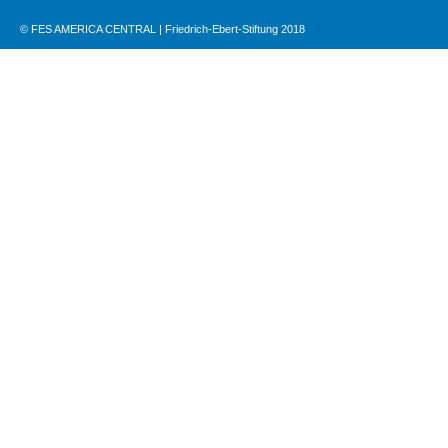
© FES AMERICA CENTRAL | Friedrich-Ebert-Stiftung 2018